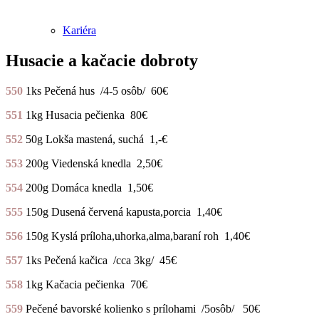
Kariéra
Husacie a kačacie dobroty
550
1ks Pečená hus /4-5 osôb/ 60€
551
1kg Husacia pečienka 80€
552
50g Lokša mastená, suchá 1,-€
553
200g Viedenská knedla 2,50€
554
200g Domáca knedla 1,50€
555
150g Dusená červená kapusta,porcia 1,40€
556
150g Kyslá príloha,uhorka,alma,baraní roh 1,40€
557
1ks Pečená kačica /cca 3kg/ 45€
558
1kg Kačacia pečienka 70€
559
Pečené bavorské kolienko s prílohami /5osôb/ 50€