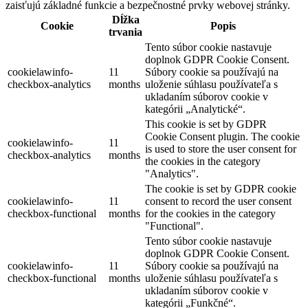
zaisťujú základné funkcie a bezpečnostné prvky webovej stránky.
Dĺžka
Cookie
Popis
trvania
Tento súbor cookie nastavuje
doplnok GDPR Cookie Consent.
cookielawinfo-
11
Súbory cookie sa používajú na
checkbox-analytics
months
uloženie súhlasu používateľa s
ukladaním súborov cookie v
kategórii „Analytické“.
This cookie is set by GDPR
Cookie Consent plugin. The cookie
cookielawinfo-
11
is used to store the user consent for
checkbox-analytics
months
the cookies in the category
"Analytics".
The cookie is set by GDPR cookie
cookielawinfo-
11
consent to record the user consent
checkbox-functional
months
for the cookies in the category
"Functional".
Tento súbor cookie nastavuje
doplnok GDPR Cookie Consent.
cookielawinfo-
11
Súbory cookie sa používajú na
checkbox-functional
months
uloženie súhlasu používateľa s
ukladaním súborov cookie v
kategórii „Funkčné“.