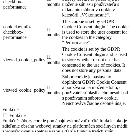
checkbox-
months
uloženie súhlasu používateľa s
performance
ukladaním súborov cookie v
kategórii „Výkonnostné“.
This cookie is set by GDPR
cookielawinfo-
Cookie Consent plugin. The cookie
11
checkbox-
is used to store the user consent for
months
performance
the cookies in the category
"Performance".
The cookie is set by the GDPR
Cookie Consent plugin and is used
11
viewed_cookie_policy
to store whether or not user has
months
consented to the use of cookies. It
does not store any personal data.
Súbor cookie je nastavený
doplnkom GDPR Cookie Consent
11
a používa sa na uloženie toho, či
viewed_cookie_policy
months
používateľ súhlasil alebo nesúhlasil
s používaním súborov cookie.
Neuchováva žiadne osobné údaje.
Funkčné
Funkčné
Funkčné súbory cookie pomáhajú vykonávať určité funkcie, ako je
zdieľanie obsahu webovej stránky na platformách sociálnych médií,
zhromažďovanie spätnej väzby a ďalšie funkcie tretích strán.