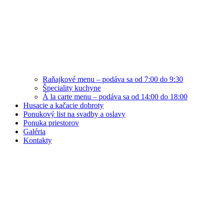
Raňajkové menu – podáva sa od 7:00 do 9:30
Špeciality kuchyne
Á la carte menu – podáva sa od 14:00 do 18:00
Husacie a kačacie dobroty
Ponukový list na svadby a oslavy
Ponuka priestorov
Galéria
Kontakty