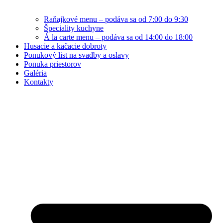
Raňajkové menu – podáva sa od 7:00 do 9:30
Špeciality kuchyne
Á la carte menu – podáva sa od 14:00 do 18:00
Husacie a kačacie dobroty
Ponukový list na svadby a oslavy
Ponuka priestorov
Galéria
Kontakty