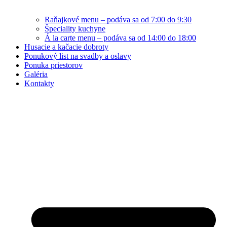
Raňajkové menu – podáva sa od 7:00 do 9:30
Špeciality kuchyne
Á la carte menu – podáva sa od 14:00 do 18:00
Husacie a kačacie dobroty
Ponukový list na svadby a oslavy
Ponuka priestorov
Galéria
Kontakty