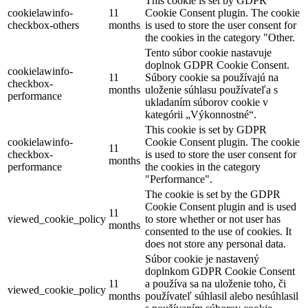
This cookie is set by GDPR
cookielawinfo-
11
Cookie Consent plugin. The cookie
checkbox-others
months
is used to store the user consent for
the cookies in the category "Other.
Tento súbor cookie nastavuje
doplnok GDPR Cookie Consent.
cookielawinfo-
11
Súbory cookie sa používajú na
checkbox-
months
uloženie súhlasu používateľa s
performance
ukladaním súborov cookie v
kategórii „Výkonnostné“.
This cookie is set by GDPR
cookielawinfo-
Cookie Consent plugin. The cookie
11
checkbox-
is used to store the user consent for
months
performance
the cookies in the category
"Performance".
The cookie is set by the GDPR
Cookie Consent plugin and is used
11
viewed_cookie_policy
to store whether or not user has
months
consented to the use of cookies. It
does not store any personal data.
Súbor cookie je nastavený
doplnkom GDPR Cookie Consent
11
a používa sa na uloženie toho, či
viewed_cookie_policy
months
používateľ súhlasil alebo nesúhlasil