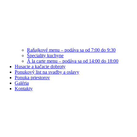
Raňajkové menu – podáva sa od 7:00 do 9:30
Špeciality kuchyne
Á la carte menu – podáva sa od 14:00 do 18:00
Husacie a kačacie dobroty
Ponukový list na svadby a oslavy
Ponuka priestorov
Galéria
Kontakty