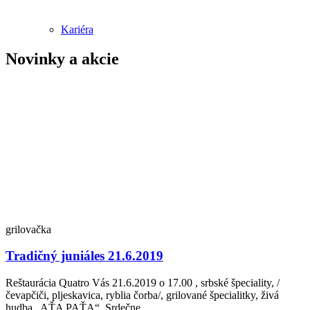
Kariéra
Novinky a akcie
grilovačka
Tradičný juniáles 21.6.2019
Reštaurácia Quatro Vás 21.6.2019 o 17.00 , srbské špeciality, /
čevapčiči, pljeskavica, ryblia čorba/, grilované špecialitky, živá
hudba „AŤA PAŤA“. Srdečne