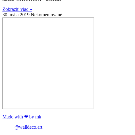
Zobraziť viac »
30. mája 2019
Nekomentované
Made with ❤ by mk
@walldeco.art