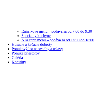
Raňajkové menu – podáva sa od 7:00 do 9:30
Špeciality kuchyne
Á la carte menu – podáva sa od 14:00 do 18:00
Husacie a kačacie dobroty
Ponukový list na svadby a oslavy
Ponuka priestorov
Galéria
Kontakty